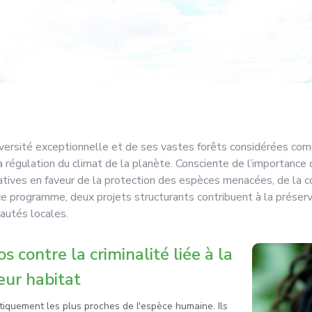
 de l’environneme
tions
Impact Et Réalisation
Actualités
Ressour
iversité exceptionnelle et de ses vastes forêts considérées comm
la régulation du climat de la planète. Consciente de l’importance
atives en faveur de la protection des espèces menacées, de la 
ce programme, deux projets structurants contribuent à la préserv
utés locales.
 contre la criminalité liée à la
eur habitat
iquement les plus proches de l'espèce humaine. Ils